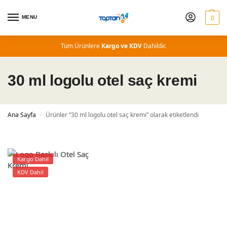
MENU
0
Tüm Ürünlere
Kargo ve KDV
Dahildir.
30 ml logolu otel saç kremi
Ana Sayfa
Ürünler “30 ml logolu otel saç kremi” olarak etiketlendi
/
Kargo Dahil
KDV Dahil