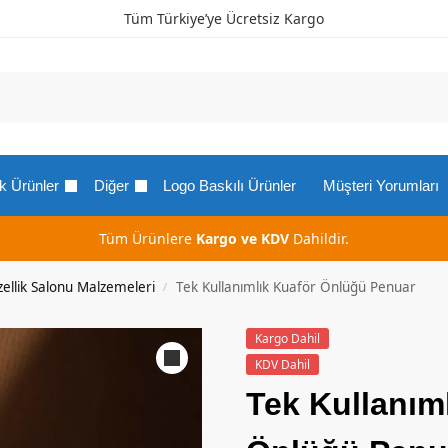
Tüm Türkiye’ye Ücretsiz Kargo
k Ürünler
Diğer
Logo Baskılı Ürünler
Müşteri Yorumları
Tüm Ürünlere
Kargo ve KDV
Dahildir.
ellik Salonu Malzemeleri
Tek Kullanımlık Kuaför Önlüğü Penuar
/
Kargo Dahil
KDV Dahil
Tek Kullanım