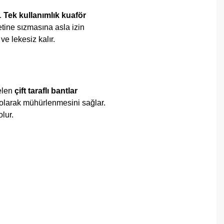
.
Tek kullanımlık kuaför
etine sızmasına asla izin
e lekesiz kalır.
elen
çift taraflı bantlar
 olarak mühürlenmesini sağlar.
lur.