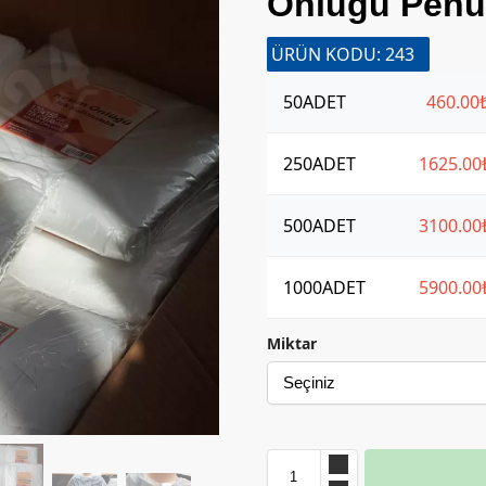
Önlüğü Penu
ÜRÜN KODU: 243
50
ADET
460.00
250
ADET
1625.00
500
ADET
3100.00
1000
ADET
5900.00
Miktar