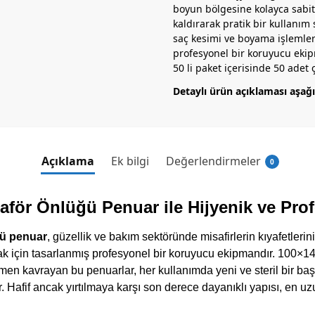
boyun bölgesine kolayca sabit
kaldırarak pratik bir kullanım
saç kesimi ve boyama işlemler
profesyonel bir koruyucu ekip
50 li paket içerisinde 50 adet ç
Detaylı ürün açıklaması aşağı
Açıklama
Ek bilgi
Değerlendirmeler
0
aför Önlüğü Penuar ile Hijyenik ve Pr
ğü penuar
, güzellik ve bakım sektöründe misafirlerin kıyafetlerini
için tasarlanmış profesyonel bir koruyucu ekipmandır. 100×140
men kavrayan bu penuarlar, her kullanımda yeni ve steril bir ba
r. Hafif ancak yırtılmaya karşı son derece dayanıklı yapısı, en u