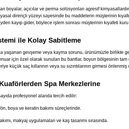
an boyalar, açıcılar ve perma solüsyonları agresif kimyasallardır
kimyasal dirençli yüzeyi sayesinde bu maddelerin müşterinin kıyaf
den kayıp gider, böylece işlem sonrası müşterinin kıyafeti kuru v
istemi ile Kolay Sabitleme
da yaşanan gevşeme veya kayma sorunu, ürünümüzle birlikte g
nuar için özel olarak sunulan bu bantlar, boyun bölgesinin tam
ye küçük saç kıllarının veya su sızıntılarının girmesi önlenmiş o
 Kuaförlerden Spa Merkezlerine
ayıda profesyonel alanda tercih edilir:
ön, boya ve keratin bakımı süreçlerinde.
bakımı, makyaj uygulamaları ve kaş tasarımı sırasında.