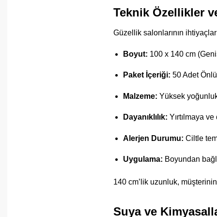
Teknik Özellikler 
Güzellik salonlarının ihtiyaçl
Boyut:
100 x 140 cm (Geniş
Paket İçeriği:
50 Adet Önlük
Malzeme:
Yüksek yoğunluklu
Dayanıklılık:
Yırtılmaya ve 
Alerjen Durumu:
Ciltle te
Uygulama:
Boyundan bağlan
140 cm’lik uzunluk, müşterinin
Suya ve Kimyasalla