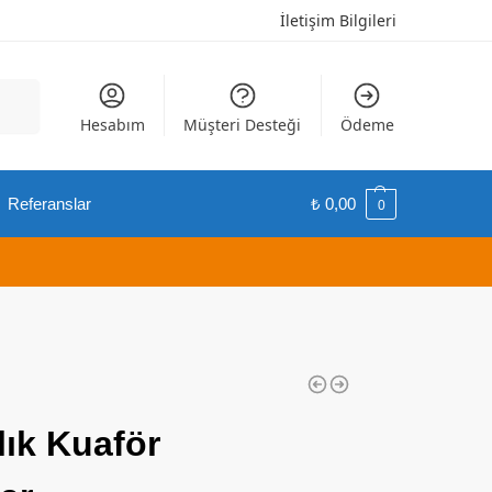
İletişim Bilgileri
Ara
Hesabım
Müşteri Desteği
Ödeme
Referanslar
₺
0,00
0
lık Kuaför