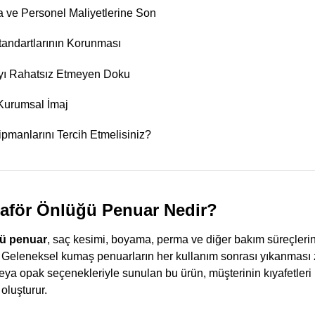
 ve Personel Maliyetlerine Son
tandartlarının Korunması
cıyı Rahatsız Etmeyen Doku
 Kurumsal İmaj
manlarını Tercih Etmelisiniz?
uaför Önlüğü Penuar Nedir?
ğü penuar
, saç kesimi, boyama, perma ve diğer bakım süreçlerind
r. Geleneksel kumaş penuarların her kullanım sonrası yıkanması
f veya opak seçenekleriyle sunulan bu ürün, müşterinin kıyafetleri
oluşturur.