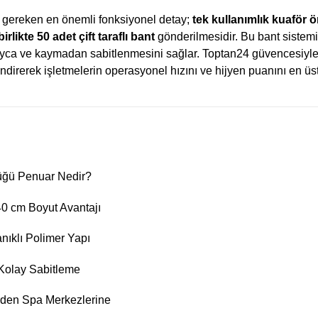
 gereken en önemli fonksiyonel detay;
tek kullanımlık kuaför 
irlikte 50 adet çift taraflı bant
gönderilmesidir. Bu bant sistem
ayca ve kaymadan sabitlenmesini sağlar. Toptan24 güvencesiyle
 indirerek işletmelerin operasyonel hızını ve hijyen puanını en üst
lüğü Penuar Nedir?
40 cm Boyut Avantajı
ıklı Polimer Yapı
e Kolay Sabitleme
erden Spa Merkezlerine