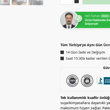
Akif Tarhan
Online
Ürün Hakkında D
İstiyorum
Tüm Türkiye’ye Aynı Gün Ücr
14 Gün İade ve Değişim
Saat 15:30’a kadar verilen
Güv
Tek kullanımlık kuaför önlü
suya/kimyasallara dayanıklı ya
maksimum hijyen sağlar. Paket 