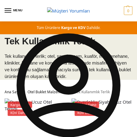
MENU
0
Tüm Ürünlere
Kargo ve KDV
Dahildir.
Tek Kullanımlık Terlik
Tek kullanımlık terlik; otel, spa, hamam, kuaför, muayenehane,
klinikler, hastane ve konaklama tesislerinde misafirlerin hijyen
ve konforunu sağlamak amacıyla sunulan tek kullanımlık buklet
ürünlerinden oluşan kategoridir.
Ana Sayfa
Otel Buklet Malzemeleri
Tek Kullanımlık Terlik
/
/
Kargo Dahil
Kargo Dahil
KDV Dahil
KDV Dahil