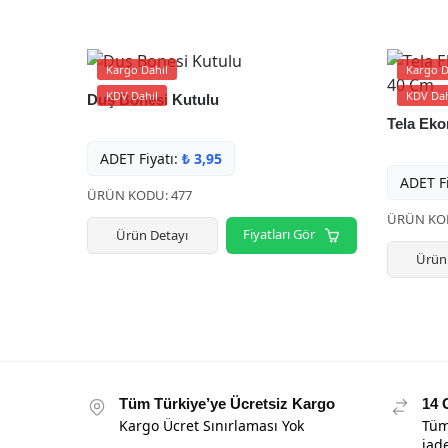
Kargo Dahil
Kargo D
KDV Dahil
KDV Dah
Duş Bonesi Kutulu
Tela Ek
ADET Fiyatı:
₺
3,95
ADET Fi
ÜRÜN KODU: 477
ÜRÜN KOD
Fiyatları Gör
Ürün Detayı
Ürün
Tüm Türkiye’ye Ücretsiz Kargo
14 
Kargo Ücret Sınırlaması Yok
Tüm
iad