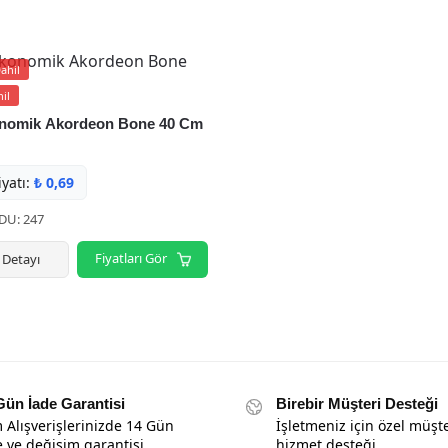
ahil
il
onomik Akordeon Bone 40 Cm
yatı:
₺
0,69
U: 247
Fiyatları Gör
 Detayı
Gün İade Garantisi
Birebir Müşteri Desteği
 Alışverişlerinizde 14 Gün
İşletmeniz için özel müşte
e ve değişim garantisi
hizmet desteği