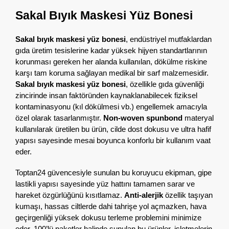
Sakal Bıyık Maskesi Yüz Bonesi
Sakal bıyık maskesi yüz bonesi
,
endüstriyel mutfaklardan
gıda üretim tesislerine kadar yüksek hijyen standartlarının
korunması gereken her alanda kullanılan,
dökülme riskine
karşı tam koruma sağlayan medikal bir sarf malzemesidir.
Sakal bıyık maskesi yüz bonesi
,
özellikle gıda güvenliği
zincirinde insan faktöründen kaynaklanabilecek fiziksel
kontaminasyonu (kıl dökülmesi vb.
) engellemek amacıyla
özel olarak tasarlanmıştır.
Non-woven spunbond
materyal
kullanılarak üretilen bu ürün,
cilde dost dokusu ve ultra hafif
yapısı sayesinde mesai boyunca konforlu bir kullanım vaat
eder.
Toptan24 güvencesiyle sunulan bu koruyucu ekipman,
gipe
lastikli yapısı sayesinde yüz hattını tamamen sarar ve
hareket özgürlüğünü kısıtlamaz.
Anti-alerjik
özellik taşıyan
kumaşı,
hassas ciltlerde dahi tahrişe yol açmazken,
hava
geçirgenliği yüksek dokusu terleme problemini minimize
eder.
100’lü paketler halinde sunulan bu ürünler,
işletmelerin