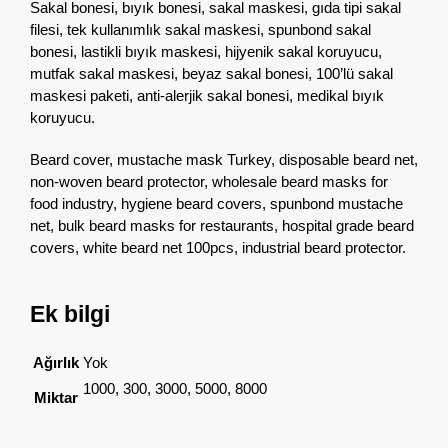
Sakal bonesi,
bıyık bonesi,
sakal maskesi,
gıda tipi sakal
filesi,
tek kullanımlık sakal maskesi,
spunbond sakal
bonesi,
lastikli bıyık maskesi,
hijyenik sakal koruyucu,
mutfak sakal maskesi,
beyaz sakal bonesi,
100’lü sakal
maskesi paketi,
anti-alerjik sakal bonesi,
medikal bıyık
koruyucu.
Beard cover,
mustache mask Turkey,
disposable beard net,
non-woven beard protector,
wholesale beard masks for
food industry,
hygiene beard covers,
spunbond mustache
net,
bulk beard masks for restaurants,
hospital grade beard
covers,
white beard net 100pcs,
industrial beard protector.
Ek bilgi
Ağırlık
Yok
1000, 300, 3000, 5000, 8000
Miktar