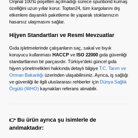
Orijinal 100’lü poşetleri açılmadığı sürece spunbond kumaş
özelliğini uzun yıllar korur.
Toptan24,
tüm kargolarını dış
etkenlere dayanıklı paketleme ile yaparak stoklarınızın
hasarsız ulaşmasını sağlar.
Hijyen Standartları ve Resmi Mevzuatlar
Gıda işletmelerinde çalışanların saç,
sakal ve bıyık
koruyucu kullanması
HACCP
ve
ISO 22000
gıda güvenliği
standartlarının bir parçasıdır.
Türkiye’deki güncel gıda
hijyen yönetmelikleri hakkında detaylı bilgiye
T.C. Tarım ve
Orman Bakanlığı
üzerinden ulaşabilirsiniz.
Ayrıca,
iş sağlığı
ve güvenliği ile ilgili uluslararası rehberler için
Dünya Sağlık
Örgütü (WHO)
kaynakları referans alınabilir.
👉
Bu ürün ayrıca şu isimlerle de
anılmaktadır: