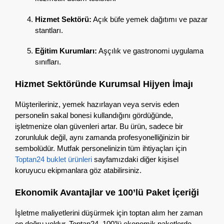
Hizmet Sektörü:
Açık büfe yemek dağıtımı ve pazar
stantları.
Eğitim Kurumları:
Aşçılık ve gastronomi uygulama
sınıfları.
Hizmet Sektöründe Kurumsal Hijyen İmajı
Müşterileriniz,
yemek hazırlayan veya servis eden
personelin sakal bonesi kullandığını gördüğünde,
işletmenize olan güvenleri artar.
Bu ürün,
sadece bir
zorunluluk değil,
aynı zamanda profesyonelliğinizin bir
sembolüdür.
Mutfak personelinizin tüm ihtiyaçları için
Toptan24 buklet ürünleri
sayfamızdaki diğer kişisel
koruyucu ekipmanlara göz atabilirsiniz.
Ekonomik Avantajlar ve 100’lü Paket İçeriği
İşletme maliyetlerini düşürmek için toptan alım her zaman
en doğru yoldur.
Toptan24,
100’lü ekonomik paketlerde