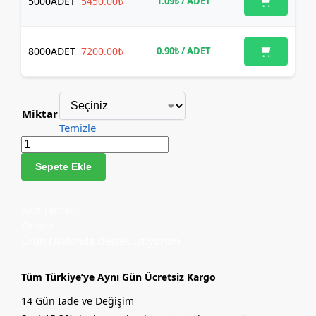
5000
ADET
5450.00₺
1.09₺
/ ADET
8000
ADET
7200.00₺
0.90₺
/ ADET
Miktar
Temizle
Sepete Ekle
Akif Tarhan
Online
Ürün Hakkında Destek İstiyorum
Tüm Türkiye’ye Aynı Gün Ücretsiz Kargo
14 Gün İade ve Değişim