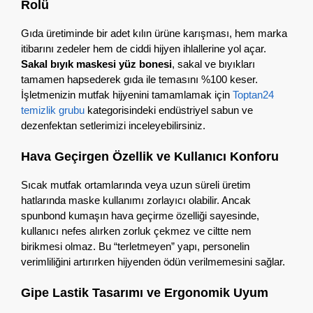
Rolü
Gıda üretiminde bir adet kılın ürüne karışması,
hem marka
itibarını zedeler hem de ciddi hijyen ihlallerine yol açar.
Sakal bıyık maskesi yüz bonesi
,
sakal ve bıyıkları
tamamen hapsederek gıda ile temasını %100 keser.
İşletmenizin mutfak hijyenini tamamlamak için
Toptan24
temizlik grubu
kategorisindeki endüstriyel sabun ve
dezenfektan setlerimizi inceleyebilirsiniz.
Hava Geçirgen Özellik ve Kullanıcı Konforu
Sıcak mutfak ortamlarında veya uzun süreli üretim
hatlarında maske kullanımı zorlayıcı olabilir.
Ancak
spunbond kumaşın hava geçirme özelliği sayesinde,
kullanıcı nefes alırken zorluk çekmez ve ciltte nem
birikmesi olmaz.
Bu “terletmeyen” yapı,
personelin
verimliliğini artırırken hijyenden ödün verilmemesini sağlar.
Gipe Lastik Tasarımı ve Ergonomik Uyum