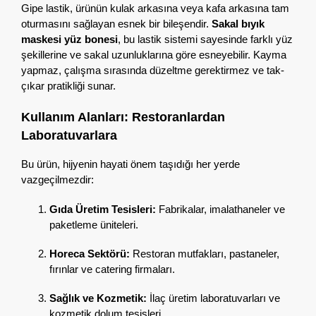
Gipe lastik,
ürünün kulak arkasına veya kafa arkasına tam
oturmasını sağlayan esnek bir bileşendir.
Sakal bıyık
maskesi yüz bonesi
,
bu lastik sistemi sayesinde farklı yüz
şekillerine ve sakal uzunluklarına göre esneyebilir.
Kayma
yapmaz,
çalışma sırasında düzeltme gerektirmez ve tak-
çıkar pratikliği sunar.
Kullanım Alanları: Restoranlardan
Laboratuvarlara
Bu ürün,
hijyenin hayati önem taşıdığı her yerde
vazgeçilmezdir:
Gıda Üretim Tesisleri:
Fabrikalar,
imalathaneler ve
paketleme üniteleri.
Horeca Sektörü:
Restoran mutfakları,
pastaneler,
fırınlar ve catering firmaları.
Sağlık ve Kozmetik:
İlaç üretim laboratuvarları ve
kozmetik dolum tesisleri.