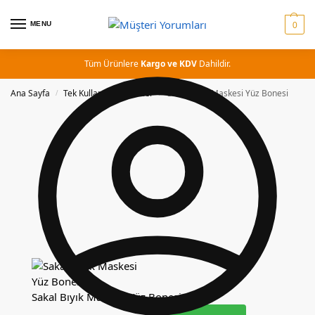
MENU
0
Tüm Ürünlere
Kargo ve KDV
Dahildir.
Ana Sayfa
Tek Kullanımlık Ürünler
Sakal Bıyık Maskesi Yüz Bonesi
/
/
Sakal Bıyık Maskesi Yüz Bonesi