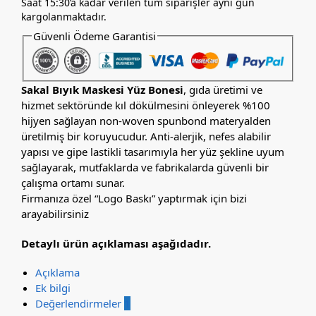
Saat 15:30’a kadar verilen tüm siparişler aynı gün
kargolanmaktadır.
Güvenli Ödeme Garantisi
Sakal Bıyık Maskesi Yüz Bonesi
, gıda üretimi ve
hizmet sektöründe kıl dökülmesini önleyerek %100
hijyen sağlayan non-woven spunbond materyalden
üretilmiş bir koruyucudur. Anti-alerjik, nefes alabilir
yapısı ve gipe lastikli tasarımıyla her yüz şekline uyum
sağlayarak, mutfaklarda ve fabrikalarda güvenli bir
çalışma ortamı sunar.
Firmanıza özel “Logo Baskı” yaptırmak için bizi
arayabilirsiniz
Detaylı ürün açıklaması aşağıdadır.
Açıklama
Ek bilgi
Değerlendirmeler
1