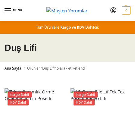
MENU
0
Tüm Ürünlere
Kargo ve KDV
Dahildir.
Duş Lifi
Ana Sayfa
Ürünler “Duş Lifi” olarak etiketlendi
/
Kargo Dahil
Kargo Dahil
KDV Dahil
KDV Dahil