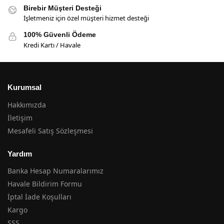
Birebir Müşteri Desteği
İşletmeniz için özel müşteri hizmet desteği
100% Güvenli Ödeme
Kredi Kartı / Havale
Kurumsal
Hakkımızda
İletişim
Mesafeli Satış Sözleşmesi
Yardım
Banka Hesap Numaralarımız
Havale Bildirim Formu
İptal İade Koşulları
Kargo
SSS