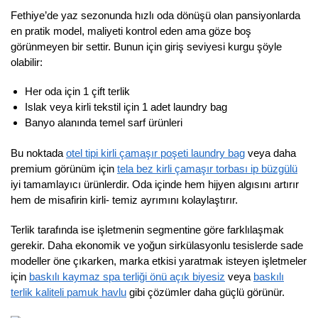
Fethiye’de yaz sezonunda hızlı oda dönüşü olan pansiyonlarda
en pratik model, maliyeti kontrol eden ama göze boş
görünmeyen bir settir. Bunun için giriş seviyesi kurgu şöyle
olabilir:
Her oda için 1 çift terlik
Islak veya kirli tekstil için 1 adet laundry bag
Banyo alanında temel sarf ürünleri
Bu noktada
otel tipi kirli çamaşır poşeti laundry bag
veya daha
premium görünüm için
tela bez kirli çamaşır torbası ip büzgülü
iyi tamamlayıcı ürünlerdir. Oda içinde hem hijyen algısını artırır
hem de misafirin kirli- temiz ayrımını kolaylaştırır.
Terlik tarafında ise işletmenin segmentine göre farklılaşmak
gerekir. Daha ekonomik ve yoğun sirkülasyonlu tesislerde sade
modeller öne çıkarken, marka etkisi yaratmak isteyen işletmeler
için
baskılı kaymaz spa terliği önü açık biyesiz
veya
baskılı
terlik kaliteli pamuk havlu
gibi çözümler daha güçlü görünür.