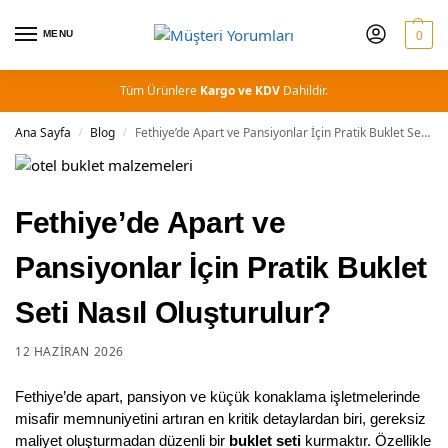
MENU
0
Tüm Ürünlere
Kargo ve KDV
Dahildir.
Ana Sayfa
Blog
Fethiye’de Apart ve Pansiyonlar İçin Pratik Buklet Seti Nasıl Oluşturulur?
/
/
Fethiye’de Apart ve
Pansiyonlar İçin Pratik Buklet
Seti Nasıl Oluşturulur?
12 HAZIRAN 2026
Fethiye’de apart, pansiyon ve küçük konaklama işletmelerinde
misafir memnuniyetini artıran en kritik detaylardan biri, gereksiz
maliyet oluşturmadan düzenli bir
buklet seti
kurmaktır. Özellikle