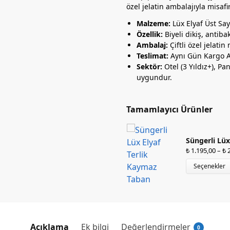
özel jelatin ambalajıyla misafi
Malzeme:
Lüx Elyaf Üst Sa
Özellik:
Biyeli dikiş, antibak
Ambalaj:
Çiftli özel jelatin
Teslimat:
Aynı Gün Kargo A
Sektör:
Otel (3 Yıldız+), P
uygundur.
Tamamlayıcı Ürünler
Süngerli Lüx
₺
1.195,00
–
₺
2
Seçenekler
Açıklama
Ek bilgi
Değerlendirmeler
0