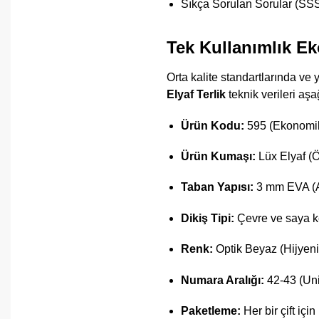
Sıkça Sorulan Sorular (SS
Tek Kullanımlık Ek
Orta kalite standartlarında ve
Elyaf Terlik
teknik verileri aşa
Ürün Kodu:
595 (Ekonomik
Ürün Kumaşı:
Lüx Elyaf (Ö
Taban Yapısı:
3 mm EVA (Al
Dikiş Tipi:
Çevre ve saya ken
Renk:
Optik Beyaz (Hijyenin
Numara Aralığı:
42-43 (Uni
Paketleme:
Her bir çift içi