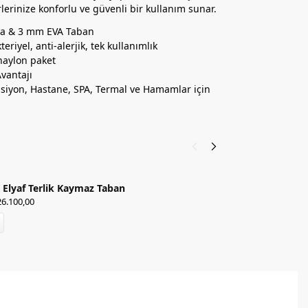
rlerinize konforlu ve güvenli bir kullanım sunar.
ya & 3 mm EVA Taban
teriyel, anti-alerjik, tek kullanımlık
 naylon paket
vantajı
ansiyon, Hastane, SPA, Termal ve Hamamlar için
 Elyaf Terlik Kaymaz Taban
T
6.100,00
₺