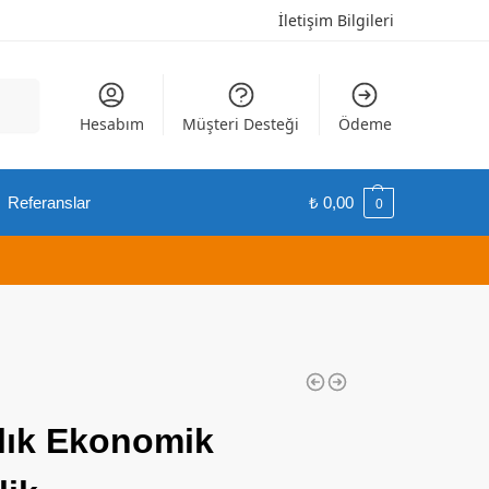
İletişim Bilgileri
Ara
Hesabım
Müşteri Desteği
Ödeme
Referanslar
₺
0,00
0
lık Ekonomik