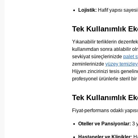
Lojistik:
Hafif yapısı saye
Tek Kullanımlık Ek
Yıkanabilir terliklerin dezenfe
kullanımdan sonra atılabilir o
sevkiyat süreçlerinizde
palet s
zeminlerinizde
yüzey temizleyi
Hijyen zincirinizi tesis geneli
profesyonel ürünlerle steril bi
Tek Kullanımlık Ek
Fiyat-performans odaklı yapıs
Oteller ve Pansiyonlar:
3 y
Hastaneler ve Klinikler:
Ha