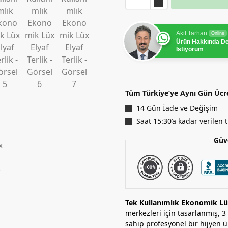
Akif Tarhan
Online
Ürün Hakkında D
İstiyorum
Tüm Türkiye’ye Aynı Gün Ücr
14 Gün İade ve Değişim
Saat 15:30’a kadar verilen
Güv
Tek Kullanımlık Ekonomik Lüx
merkezleri için tasarlanmış, 3
sahip profesyonel bir hijyen ür