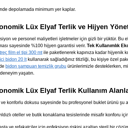
sinde depolamada minimum yer kaplar.
onomik Lüx Elyaf Terlik ve Hijyen Yöne
ksiyon ve personel maliyetleri işletmeler için gizli bir yüktür. Bu
lması sayesinde %100 hijyen garantisi verir.
Tek Kullanımlık Ek
treç film el tipi 300 mt
ile paketlenerek kapınıza kadar hijyenik koli
ci bidon 20 lt
kullanarak sağladığınız titizliği, bu kişiye özel pake
nde
bidon şampuan temizlik grubu
ürünlerimizle desteklerken, mi
r deneyim yaşatın.
onomik Lüx Elyaf Terlik Kullanım Alanla
ı ve konforlu dokusu sayesinde bu profesyonel buklet ürünü şu 
ıldızlı oteller ve butik konaklama tesislerinde misafir konforu içi
sta ve refakatçiler için enfeksiyon riskini azaltan steril bir çözü