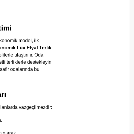
timi
 ekonomik model, ilk
onomik Lüx Elyaf Terlik
,
lerle ulaştırılır. Oda
tli terliklerle destekleyin.
safir odalarında bu
rı
alanlarda vazgeçilmezdir:
n.
m olarak.