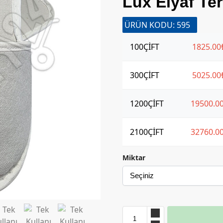
Lüx Elyaf Ter
ÜRÜN KODU: 595
100
ÇİFT
1825.00
300
ÇİFT
5025.00
1200
ÇİFT
19500.0
2100
ÇİFT
32760.0
Miktar