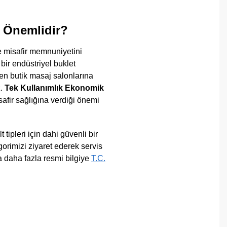
n Önemlidir?
e misafir memnuniyetini
 bir endüstriyel buklet
den butik masaj salonlarına
z.
Tek Kullanımlık Ekonomik
afir sağlığına verdiği önemi
tipleri için dahi güvenli bir
orimizi ziyaret ederek servis
da daha fazla resmi bilgiye
T.C.