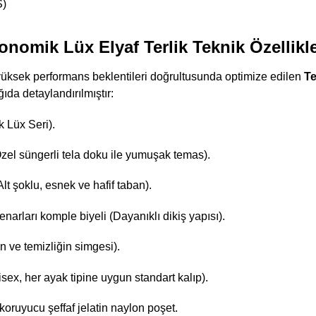
S)
onomik Lüx Elyaf Terlik Teknik Özellikle
 yüksek performans beklentileri doğrultusunda optimize edilen
Te
ğıda detaylandırılmıştır:
 Lüx Seri).
zel süngerli tela doku ile yumuşak temas).
t şoklu, esnek ve hafif taban).
arları komple biyeli (Dayanıklı dikiş yapısı).
 ve temizliğin simgesi).
sex, her ayak tipine uygun standart kalıp).
n koruyucu şeffaf jelatin naylon poşet.