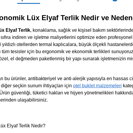
onomik Lüx Elyaf Terlik Nedir ve Nede
x Elyaf Terlik
, konaklama, sağlık ve kişisel bakım sektörlerind
 sıfıra indiren ve işletme maliyetlerini optimize eden profesyonel
yıldızlı otellerden termal kaplıcalara, büyük ölçekli hastaneler
u tüm tesisler için bu ergonomik ve ekonomik terlikleri sunuyoru
 özel, el değmeden paketlenmiş bir yapı sunarak işletmenizin mis
u ürünler, antibakteriyel ve anti-alerjik yapısıyla en hassas cilt 
 diğer seçkin sunum ihtiyaçları için
otel buklet malzemeleri
kateg
 Ürün güvenliği, tüketici hakları ve hijyen yönetmelikleri hakkın
erinden ulaşabilirsiniz.
üx Elyaf Terlik Nedir?