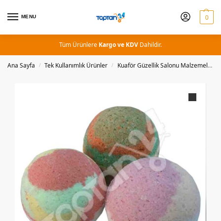
MENU
0
Tüm Ürünlere
Kargo ve KDV
Dahildir.
Ana Sayfa
Tek Kullanımlık Ürünler
Kuaför Güzellik Salonu Malzemeleri
/
/