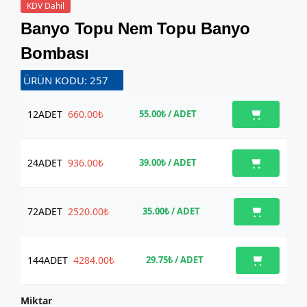
KDV Dahil
Banyo Topu Nem Topu Banyo
Bombası
ÜRÜN KODU: 257
12
ADET
660.00₺
55.00₺
/ ADET
24
ADET
936.00₺
39.00₺
/ ADET
72
ADET
2520.00₺
35.00₺
/ ADET
144
ADET
4284.00₺
29.75₺
/ ADET
Miktar