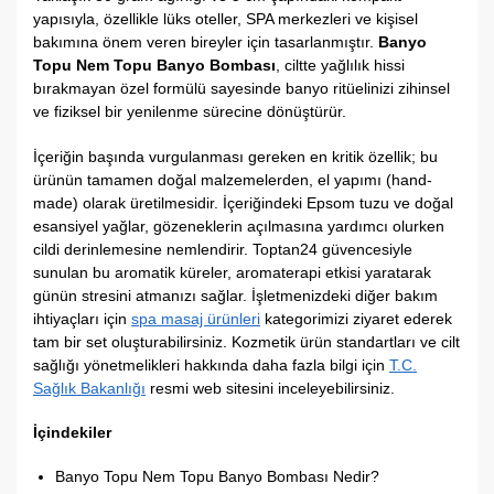
yapısıyla, özellikle lüks oteller, SPA merkezleri ve kişisel
bakımına önem veren bireyler için tasarlanmıştır.
Banyo
Topu Nem Topu Banyo Bombası
, ciltte yağlılık hissi
bırakmayan özel formülü sayesinde banyo ritüelinizi zihinsel
ve fiziksel bir yenilenme sürecine dönüştürür.
İçeriğin başında vurgulanması gereken en kritik özellik; bu
ürünün tamamen doğal malzemelerden, el yapımı (hand-
made) olarak üretilmesidir. İçeriğindeki Epsom tuzu ve doğal
esansiyel yağlar, gözeneklerin açılmasına yardımcı olurken
cildi derinlemesine nemlendirir. Toptan24 güvencesiyle
sunulan bu aromatik küreler, aromaterapi etkisi yaratarak
günün stresini atmanızı sağlar. İşletmenizdeki diğer bakım
ihtiyaçları için
spa masaj ürünleri
kategorimizi ziyaret ederek
tam bir set oluşturabilirsiniz. Kozmetik ürün standartları ve cilt
sağlığı yönetmelikleri hakkında daha fazla bilgi için
T.C.
Sağlık Bakanlığı
resmi web sitesini inceleyebilirsiniz.
İçindekiler
Banyo Topu Nem Topu Banyo Bombası Nedir?