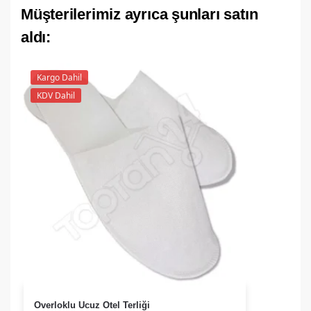
Müşterilerimiz ayrıca şunları satın
aldı:
Kargo Dahil
KDV Dahil
Overloklu Ucuz Otel Terliği