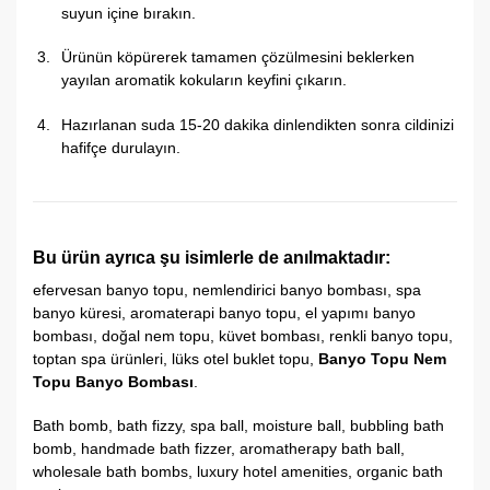
suyun içine bırakın.
Ürünün köpürerek tamamen çözülmesini beklerken
yayılan aromatik kokuların keyfini çıkarın.
Hazırlanan suda 15-20 dakika dinlendikten sonra cildinizi
hafifçe durulayın.
Bu ürün ayrıca şu isimlerle de anılmaktadır:
efervesan banyo topu, nemlendirici banyo bombası, spa
banyo küresi, aromaterapi banyo topu, el yapımı banyo
bombası, doğal nem topu, küvet bombası, renkli banyo topu,
toptan spa ürünleri, lüks otel buklet topu,
Banyo Topu Nem
Topu Banyo Bombası
.
Bath bomb, bath fizzy, spa ball, moisture ball, bubbling bath
bomb, handmade bath fizzer, aromatherapy bath ball,
wholesale bath bombs, luxury hotel amenities, organic bath