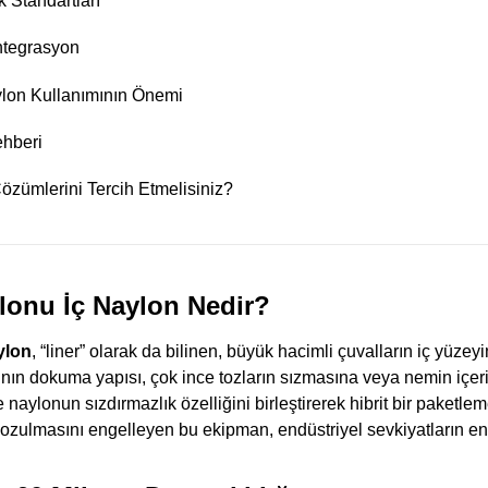
k Standartları
ntegrasyon
aylon Kullanımının Önemi
hberi
zümlerini Tercih Etmelisiniz?
lonu İç Naylon Nedir?
ylon
, “liner” olarak da bilinen, büyük hacimli çuvalların iç yüzeyi
rının dokuma yapısı, çok ince tozların sızmasına veya nemin içeri 
 naylonun sızdırmazlık özelliğini birleştirerek hibrit bir paketl
zulmasını engelleyen bu ekipman, endüstriyel sevkiyatların en k