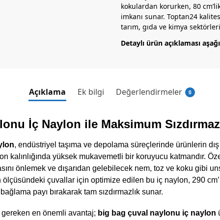
kokulardan korurken, 80 cm’li
imkanı sunar. Toptan24 kalite
tarım, gıda ve kimya sektörlerin
Detaylı ürün açıklaması aşağı
Açıklama
Ek bilgi
Değerlendirmeler
0
lonu İç Naylon ile Maksimum Sızdırmaz
ylon
, endüstriyel taşıma ve depolama süreçlerinde ürünlerin d
ron kalınlığında yüksek mukavemetli bir koruyucu katmandır. Özell
asını önlemek ve dışarıdan gelebilecek nem, toz ve koku gibi un
 ölçüsündeki çuvallar için optimize edilen bu iç naylon, 290 cm
bağlama payı bırakarak tam sızdırmazlık sunar.
 gereken en önemli avantaj;
big bag çuval naylonu iç naylon