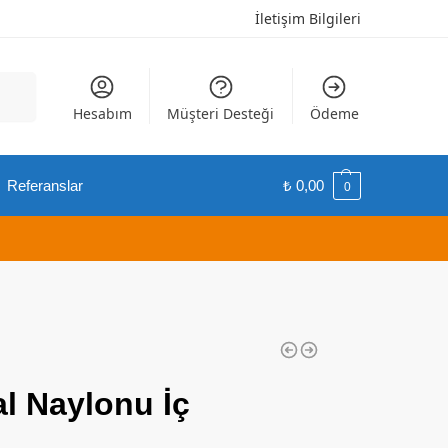
İletişim Bilgileri
Ara
Hesabım
Müşteri Desteği
Ödeme
Referanslar
₺
0,00
0
l Naylonu İç