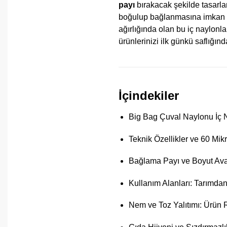
payı
bırakacak şekilde tasarla
boğulup bağlanmasına imkan ta
ağırlığında olan bu iç naylonl
ürünlerinizi ilk günkü saflığınd
İçindekiler
Big Bag Çuval Naylonu İç 
Teknik Özellikler ve 60 Mikr
Bağlama Payı ve Boyut Ava
Kullanım Alanları: Tarımda
Nem ve Toz Yalıtımı: Ürün