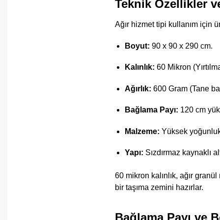
Teknik Özellikler v
Ağır hizmet tipi kullanım için ü
Boyut:
90 x 90 x 290 cm.
Kalınlık:
60 Mikron (Yırtılma
Ağırlık:
600 Gram (Tane baş
Bağlama Payı:
120 cm yüks
Malzeme:
Yüksek yoğunluklu
Yapı:
Sızdırmaz kaynaklı al
60 mikron kalınlık, ağır granü
bir taşıma zemini hazırlar.
Bağlama Payı ve Bo