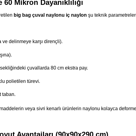
e 60 Mikron Dayanıklılığı
retilen
big bag çuval naylonu iç naylon
şu teknik parametrelere
 ve delinmeye karşı dirençli).
ına).
ekliğindeki çuvallarda 80 cm ekstra pay.
 polietilen türevi.
t taban.
l maddelerin veya sivri kenarlı ürünlerin naylonu kolayca deform
yut Avantajları (90x90x290 cm)