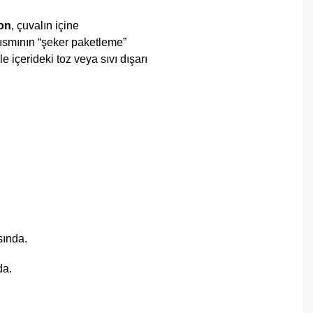
lon
, çuvalın içine
kısmının “şeker paketleme”
 içerideki toz veya sıvı dışarı
sında.
da.