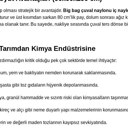
lması stratejik bir avantajdır.
Big bag çuval naylonu iç nay
oturur ve üst kısımdan sarkan 80 cm’lik pay, dolum sonrası ağız 
 olanak tanır. Bu sayede, nakliye sırasında çuval ters dönse bile
: Tarımdan Kimya Endüstrisine
zdırmazlığın kritik olduğu pek çok sektörde temel ihtiyaçtır:
um, yem ve bakliyatın nemden korunarak saklanmasında.
şasta gibi toz gıdaların hijyenik depolanmasında.
a, granül hammadde ve sızıntı riski olan kimyasalların taşınma
ireç ve alçı gibi neme duyarlı yapı malzemelerinin korunmasın
rin ve değerli maden tozlarının kayıpsız sevkiyatında.