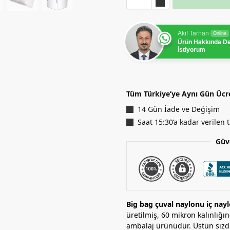
Akif Tarhan
Online
Ürün Hakkında D
İstiyorum
Tüm Türkiye’ye Aynı Gün Ücr
14 Gün İade ve Değişim
Saat 15:30’a kadar verilen
Güv
Big bag çuval naylonu iç nay
üretilmiş, 60 mikron kalınlığ
ambalaj ürünüdür. Üstün sızdır