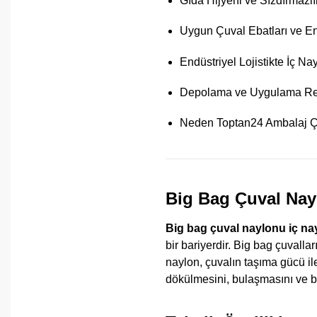
Gıda Hijyeni ve Sızdırmazlı
Uygun Çuval Ebatları ve E
Endüstriyel Lojistikte İç N
Depolama ve Uygulama Re
Neden Toptan24 Ambalaj Çö
Big Bag Çuval Nay
Big bag çuval naylonu iç na
bir bariyerdir. Big bag çuvalla
naylon, çuvalın taşıma gücü ile
dökülmesini, bulaşmasını ve bo