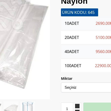
Naylon
ÜRÜN KODU: 645
10
ADET
2690.00
20
ADET
5100.00
40
ADET
9560.00
100
ADET
22900.0
Miktar