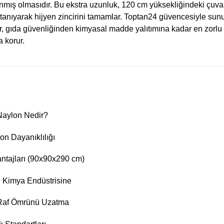
nmış olmasıdır. Bu ekstra uzunluk, 120 cm yüksekliğindeki çuval
nıyarak hijyen zincirini tamamlar. Toptan24 güvencesiyle sunu
ar, gıda güvenliğinden kimyasal madde yalıtımına kadar en zorlu l
a korur.
Naylon Nedir?
on Dayanıklılığı
ntajları (90x90x290 cm)
n Kimya Endüstrisine
 Raf Ömrünü Uzatma