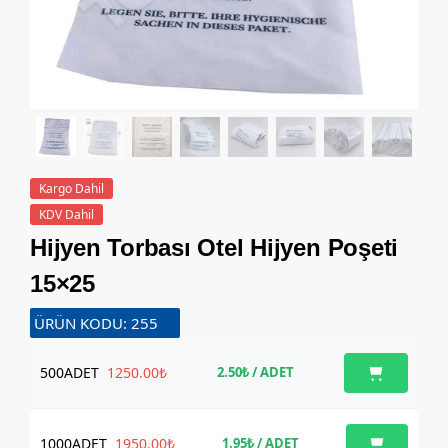
Kargo Dahil
KDV Dahil
Hijyen Torbası Otel Hijyen Poşeti
15×25
ÜRÜN KODU: 255
500
ADET
1250.00₺
2.50₺
/ ADET
1000
ADET
1950.00₺
1.95₺
/ ADET