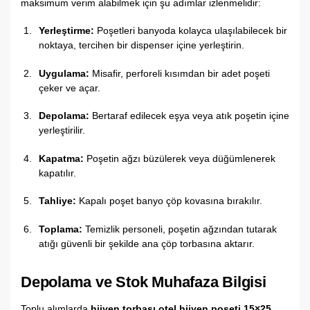
maksimum verim alabilmek için şu adımlar izlenmelidir:
Yerleştirme:
Poşetleri banyoda kolayca ulaşılabilecek bir
noktaya, tercihen bir dispenser içine yerleştirin.
Uygulama:
Misafir, perforeli kısımdan bir adet poşeti
çeker ve açar.
Depolama:
Bertaraf edilecek eşya veya atık poşetin içine
yerleştirilir.
Kapatma:
Poşetin ağzı büzülerek veya düğümlenerek
kapatılır.
Tahliye:
Kapalı poşet banyo çöp kovasına bırakılır.
Toplama:
Temizlik personeli, poşetin ağzından tutarak
atığı güvenli bir şekilde ana çöp torbasına aktarır.
Depolama ve Stok Muhafaza Bilgisi
Toplu alımlarda
hijyen torbası otel hijyen poşeti 15×25