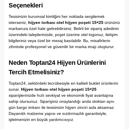
Seçenekleri
Tesisinizin kurumsal kimliğini her noktada sergilemek
isterseniz,
hijyen torbası otel hijyen poşeti 15×25
ürününü
markanıza özel hale getirebilirsiniz. Belirli bir sipariş adedinin
üzerindeki taleplerinizde, poşet üzerine otel logonuz, iletişim
bilgileriniz veya özel bir mesaj basılabilir. Bu, misafirlerin
zihninde profesyonel ve güvenilir bir marka imajı oluşturur.
Neden Toptan24 Hijyen Ürünlerini
Tercih Etmelisiniz?
Toptan24, sektördeki tecrübesiyle en kaliteli buklet ürünlerini
sunar.
Hijyen torbası otel hijyen poşeti 15×25
siparişlerinizde hızlı sevkiyat ve ekonomik fiyat avantajına
sahip olursunuz. Siparişiniz onaylandığı anda stoktan aynı
gün kargo imkanı ile tesisinizin hijyen zinciri asla aksamaz.
Dayanıklı malzeme yapısı ve sızdırmazlık garantisiyle,
işletmenizin en büyük yardımcısıyız.