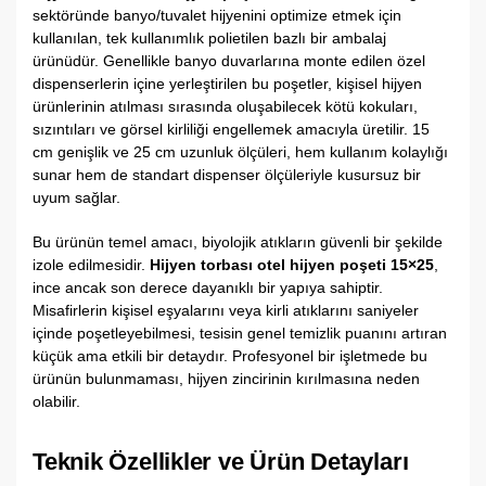
sektöründe banyo/tuvalet hijyenini optimize etmek için
kullanılan, tek kullanımlık polietilen bazlı bir ambalaj
ürünüdür. Genellikle banyo duvarlarına monte edilen özel
dispenserlerin içine yerleştirilen bu poşetler, kişisel hijyen
ürünlerinin atılması sırasında oluşabilecek kötü kokuları,
sızıntıları ve görsel kirliliği engellemek amacıyla üretilir. 15
cm genişlik ve 25 cm uzunluk ölçüleri, hem kullanım kolaylığı
sunar hem de standart dispenser ölçüleriyle kusursuz bir
uyum sağlar.
Bu ürünün temel amacı, biyolojik atıkların güvenli bir şekilde
izole edilmesidir.
Hijyen torbası otel hijyen poşeti 15×25
,
ince ancak son derece dayanıklı bir yapıya sahiptir.
Misafirlerin kişisel eşyalarını veya kirli atıklarını saniyeler
içinde poşetleyebilmesi, tesisin genel temizlik puanını artıran
küçük ama etkili bir detaydır. Profesyonel bir işletmede bu
ürünün bulunmaması, hijyen zincirinin kırılmasına neden
olabilir.
Teknik Özellikler ve Ürün Detayları