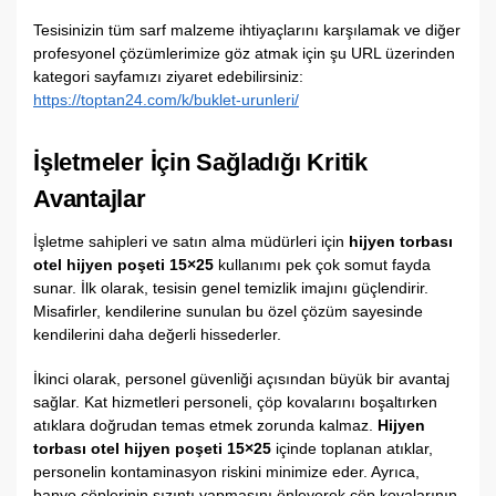
Tesisinizin tüm sarf malzeme ihtiyaçlarını karşılamak ve diğer
profesyonel çözümlerimize göz atmak için şu URL üzerinden
kategori sayfamızı ziyaret edebilirsiniz:
https://toptan24.com/k/buklet-urunleri/
İşletmeler İçin Sağladığı Kritik
Avantajlar
İşletme sahipleri ve satın alma müdürleri için
hijyen torbası
otel hijyen poşeti 15×25
kullanımı pek çok somut fayda
sunar. İlk olarak, tesisin genel temizlik imajını güçlendirir.
Misafirler, kendilerine sunulan bu özel çözüm sayesinde
kendilerini daha değerli hissederler.
İkinci olarak, personel güvenliği açısından büyük bir avantaj
sağlar. Kat hizmetleri personeli, çöp kovalarını boşaltırken
atıklara doğrudan temas etmek zorunda kalmaz.
Hijyen
torbası otel hijyen poşeti 15×25
içinde toplanan atıklar,
personelin kontaminasyon riskini minimize eder. Ayrıca,
banyo çöplerinin sızıntı yapmasını önleyerek çöp kovalarının