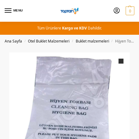
MENU
0
Tüm Ürünlere
Kargo ve KDV
Dahildir.
Ana Sayfa
Otel Buklet Malzemeleri
Buklet malzemeleri
Hijyen Torbası Otel Hijyen Poşeti 15×25
/
/
/