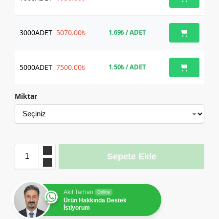
3000
ADET
5070.00₺
1.69₺
/ ADET
5000
ADET
7500.00₺
1.50₺
/ ADET
Miktar
Sepete Ekle
Akif Tarhan
Online
Ürün Hakkında Destek
İstiyorum