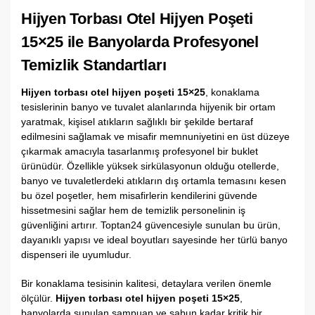
Hijyen Torbası Otel Hijyen Poşeti
15×25 ile Banyolarda Profesyonel
Temizlik Standartları
Hijyen torbası otel hijyen poşeti 15×25
, konaklama
tesislerinin banyo ve tuvalet alanlarında hijyenik bir ortam
yaratmak, kişisel atıkların sağlıklı bir şekilde bertaraf
edilmesini sağlamak ve misafir memnuniyetini en üst düzeye
çıkarmak amacıyla tasarlanmış profesyonel bir buklet
ürünüdür. Özellikle yüksek sirkülasyonun olduğu otellerde,
banyo ve tuvaletlerdeki atıkların dış ortamla temasını kesen
bu özel poşetler, hem misafirlerin kendilerini güvende
hissetmesini sağlar hem de temizlik personelinin iş
güvenliğini artırır. Toptan24 güvencesiyle sunulan bu ürün,
dayanıklı yapısı ve ideal boyutları sayesinde her türlü banyo
dispenseri ile uyumludur.
Bir konaklama tesisinin kalitesi, detaylara verilen önemle
ölçülür.
Hijyen torbası otel hijyen poşeti 15×25
,
banyolarda sunulan şampuan ve sabun kadar kritik bir