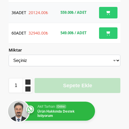
36
ADET
20124.00₺
559.00₺
/ ADET
60
ADET
32940.00₺
549.00₺
/ ADET
Miktar
Sepete Ekle
Akif Tarhan
Online
Ürün Hakkında Destek
İstiyorum