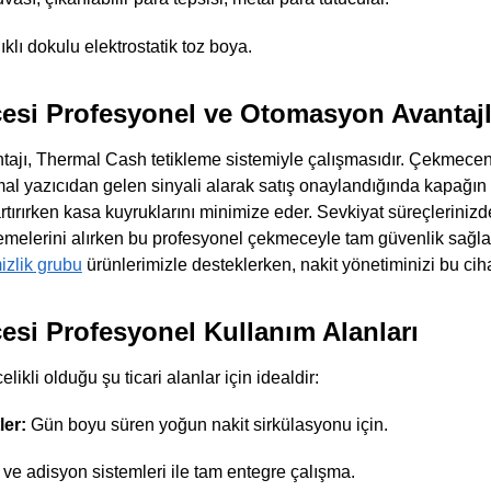
lı dokulu elektrostatik toz boya.
esi Profesyonel ve Otomasyon Avantajl
ajı, Thermal Cash tetikleme sistemiyle çalışmasıdır. Çekmece
mal yazıcıdan gelen sinyali alarak satış onaylandığında kapağın 
 artırırken kasa kuyruklarını minimize eder. Sevkiyat süreçleriniz
emelerini alırken bu profesyonel çekmeceyle tam güvenlik sağlaya
zlik grubu
ürünlerimizle desteklerken, nakit yönetiminizi bu cihazl
esi Profesyonel Kullanım Alanları
likli olduğu şu ticari alanlar için idealdir:
ler:
Gün boyu süren yoğun nakit sirkülasyonu için.
e adisyon sistemleri ile tam entegre çalışma.