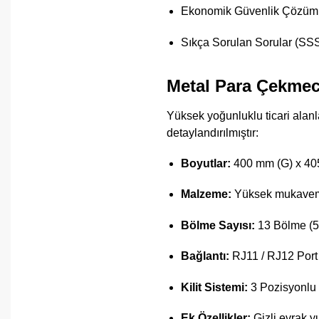
Ekonomik Güvenlik Çözümle
Sıkça Sorulan Sorular (SS
Metal Para Çekmece
Yüksek yoğunluklu ticari alanl
detaylandırılmıştır:
Boyutlar:
400 mm (G) x 405
Malzeme:
Yüksek mukaveme
Bölme Sayısı:
13 Bölme (5 
Bağlantı:
RJ11 / RJ12 Port 
Kilit Sistemi:
3 Pozisyonlu a
Ek Özellikler:
Gizli evrak yu