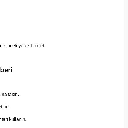
 de inceleyerek hizmet
beri
na takın.
irin.
arı kullanın.