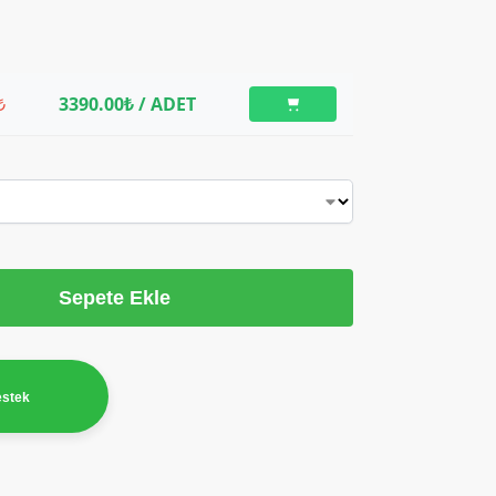
₺
3390.00₺
/ ADET
Sepete Ekle
estek