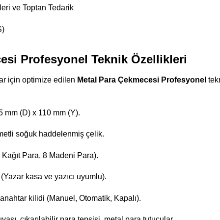
ri ve Toptan Tedarik
S)
si Profesyonel Teknik Özellikleri
ar için optimize edilen
Metal Para Çekmecesi Profesyonel
tek
 mm (D) x 110 mm (Y).
tli soğuk haddelenmiş çelik.
Kağıt Para, 8 Madeni Para).
(Yazar kasa ve yazıcı uyumlu).
nahtar kilidi (Manuel, Otomatik, Kapalı).
vası, çıkarılabilir para tepsisi, metal para tutucular.