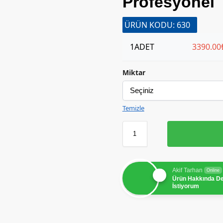
Profesyonel
ÜRÜN KODU: 630
1
ADET
3390.00
Miktar
Temizle
Akif Tarhan
Online
Ürün Hakkında D
İstiyorum