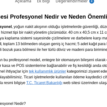
Açıklama
Ek bilgi
Değerlendirmeler
0
esi Profesyonel Nedir ve Neden Önemli
syonel
, yoğun nakit akışının olduğu işletmelerde güvenliği, düz
r hizmet tipi bir nakit yönetim çözümüdür. 40 cm x 40,5 cm x 11 
oya kaplama sistemi sayesinde çizilmelere ve darbelere karşı m
l
, toplam 13 bölmeden oluşan geniş iç hacmi; 5 adet kağıt para
tli bozuk para bölmesi ile her türlü döviz ve madeni para birimi
 bu profesyonel model, entegre bir otomasyon bileşeni olarak 
 kasa ve POS sistemlerine bağlanabilir ve fiş kesildiği anda otom
el ihtiyaçlar için
tek kullanımlık ürünler
kategorimizi ziyaret ede
ayabilirsiniz. Ticari işletmelerde kullanılan ödeme kaydedici c
la resmi bilgiye
T.C. Ticaret Bakanlığı
web sitesi üzerinden ulaşab
esyonel Nedir?