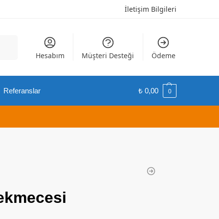
İletişim Bilgileri
Ara
Hesabım
Müşteri Desteği
Ödeme
Referanslar
₺
0,00
0
Çekmecesi