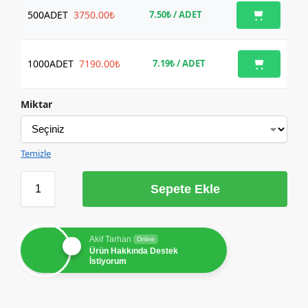
500
ADET
3750.00₺
7.50₺
/ ADET
1000
ADET
7190.00₺
7.19₺
/ ADET
Miktar
Temizle
Sepete Ekle
Akif Tarhan
Online
Ürün Hakkında Destek
İstiyorum