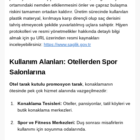
ortamındaki nemden etkilenmesini önler ve çapraz bulaşma
riskini tamamen ortadan kaldırır.
Üretim sürecinde kullanılan
plastik materyal,
kırılmaya karşı dirençli olup saç derisini
tahriş etmeyecek şekilde yuvarlatılmış uçlara sahiptir.
Hijyen
protokolleri ve resmi yönetmelikler hakkında detaylı bilgi
almak için şu URL üzerinden resmi kaynakları
inceleyebilirsiniz:
https://www.saglik.gov.tr
Kullanım Alanları: Otellerden Spor
Salonlarına
Otel tarak kutulu promosyon tarak
,
konaklamanın
ötesinde pek çok hizmet alanında vazgeçilmezdir:
Konaklama Tesisleri:
Oteller,
pansiyonlar,
tatil köyleri ve
butik konaklama merkezleri.
Spor ve Fitness Merkezleri:
Duş sonrası misafirlerin
kullanımı için soyunma odalarında.