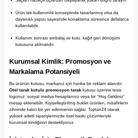
Saçları nazikçe uçlardan başlayarak yukarı doğru tarayın.
Ürün tek kullanımlık konseptinde tasarlanmış olsa da
dayanıklı yapısı sayesinde konaklama süresince defalarca
kullanılabilir.
Kullanım sonrası ambalaj ve kutu,
kağıt geri dönüşüm
kutusuna atılmalıdır.
Kurumsal Kimlik: Promosyon ve
Markalama Potansiyeli
Bu ürünün kutusu,
markanız için harika bir reklam alanıdır.
Otel tarak kutulu promosyon tarak
kutusu üzerine tesis
logonuz,
sosyal medya hesaplarınız veya bir “Hoş Geldiniz”
mesajı eklenebilir.
Kişiselleştirilmiş buklet ürünleri,
misafirlerin
zihninde kalıcı bir yer edinmenizi sağlar.
Toptan24 olarak
yüksek adetli siparişlerinizde özel baskı çözümleriyle
kurumsal kimliğinizi destekliyoruz.