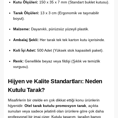
Kutu Ölçüleri:
150 x 35 x 7 mm (Standart buklet kutusu).
Tarak Ölçüleri:
13 x 3 cm (Ergonomik ve taşınabilir
boyut).
Malzeme:
Dayanıklı,
pürüzsüz yüzeyli plastik.
Ambalaj Şekli:
Her tarak tek tek karton kutu içerisinde.
Koli İçi Adet:
500 Adet (Yüksek stok kapasiteli paket).
Renk:
Genellikle beyaz veya fildişi (Şıklık ve temizlik
vurgusu).
Hijyen ve Kalite Standartları: Neden
Kutulu Tarak?
Misafirlerin bir otelde en çok dikkat ettiği konu ürünlerin
hijyenidir.
Otel tarak kutulu promosyon tarak
,
açıkta
sunulan veya sadece jelatinli olan ürünlere göre çok daha
profesyonel bir imaj çizer.
Kutulu tasarım,
tarağın banyo