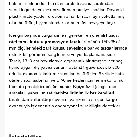
bakım ürünlerinden biri olan tarak,
tesisiniz tarafından
sunulduğunda yüksek misafir memnuniyeti sağlar.
Dayanıklı
plastik materyalden üretilen ve her biri ayrı ayrı paketlenmiş
olan bu ürün,
hijyen standartlarını en üst seviyeye taşır.
İçeriğin başında vurgulanması gereken en önemli husus;
otel tarak kutulu promosyon tarak
ürününün 150x35x7
mm ölçülerindeki zarif kutusu sayesinde banyo tezgahlarında
estetik bir görünüm sergilemesi ve yer kaplamamasıdır.
Tarak,
13×3 cm boyutlarıyla ergonomik bir tutuş ve her saç
tipine uygun diş yapısı sunar.
Toptan24 güvencesiyle 500
adetlik ekonomik kolilerde sunulan bu ürünler,
özellikle butik
oteller,
spor salonları ve SPA merkezleri için hem ekonomik
hem de prestijli bir çözüm sunar.
Kişiye özel (single-use)
ambalajlı yapısı,
misafirlerinize ürünün ilk kez kendileri
tarafından kullanıldığı güvenini verirken,
aynı gün kargo
avantajıyla işletmenizin operasyonel sürekliliğini destekler.