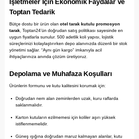
İşletmeler İçin Ekonomik Faydalar ve
Toptan Tedarik
Bütçe dostu bir ürün olan
otel tarak kutulu promosyon
tarak
,
Toptan24’ün doğrudan satış politikası sayesinde en
uygun fiyatlarla sunulur.
500 adetlik koli yapısı,
lojistik
süreçlerinizi kolaylaştırırken depo alanınızda düzenli bir stok
yönetimi sağlar.
“Aynı gün kargo” imkanıyla acil
ihtiyaçlarınıza anında çözüm üretiyoruz.
Depolama ve Muhafaza Koşulları
Ürünlerin formunu ve kutu kalitesini korumak için:
Doğrudan nem alan zeminlerden uzak,
kuru raflarda
saklanmalıdır.
Karton kutuların ezilmemesi için koliler aşırı yüksek
istiflenmemelidir.
Güneş ışığına doğrudan maruz kalmayan alanlar,
kutu