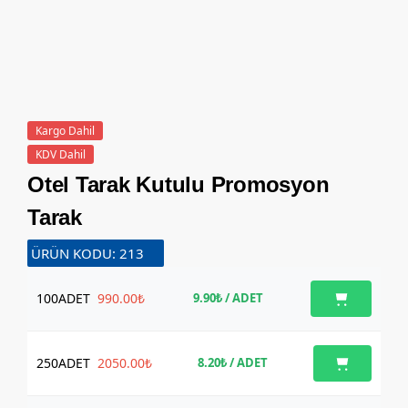
Kargo Dahil
KDV Dahil
Otel Tarak Kutulu Promosyon
Tarak
ÜRÜN KODU: 213
100
ADET
990.00₺
9.90₺
/ ADET
250
ADET
2050.00₺
8.20₺
/ ADET