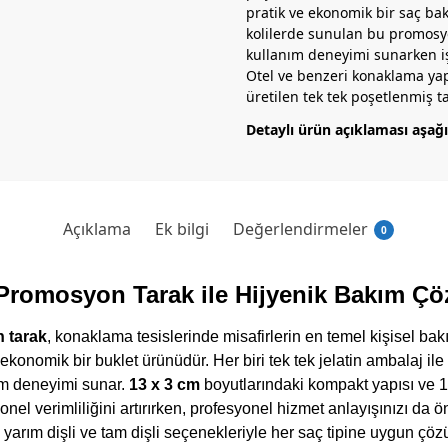
pratik ve ekonomik bir saç ba
kolilerde sunulan bu promosyon
kullanım deneyimi sunarken iş
Otel ve benzeri konaklama yap
üretilen tek tek poşetlenmiş ta
Detaylı ürün açıklaması aşağı
Açıklama
Ek bilgi
Değerlendirmeler
0
 Promosyon Tarak ile Hijyenik Bakım Çö
n tarak
, konaklama tesislerinde misafirlerin en temel kişisel bak
ekonomik bir buklet ürünüdür. Her biri tek tek jelatin ambalaj ile
anım deneyimi sunar.
13 x 3 cm
boyutlarındaki kompakt yapısı ve 1
onel verimliliğini artırırken, profesyonel hizmet anlayışınızı da ö
, yarım dişli ve tam dişli seçenekleriyle her saç tipine uygun çö