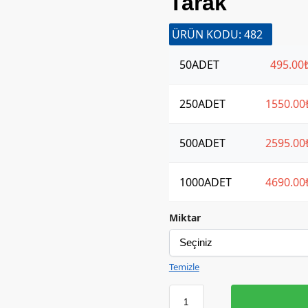
Tarak
ÜRÜN KODU: 482
50
ADET
495.00
250
ADET
1550.00
500
ADET
2595.00
1000
ADET
4690.00
Miktar
Temizle