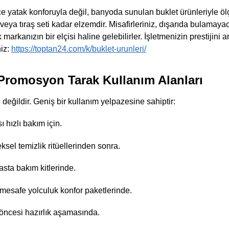
ece yatak konforuyla değil, banyoda sunulan buklet ürünleriyle öl
ti veya tıraş seti kadar elzemdir. Misafirleriniz, dışarıda bulamay
markanızın bir elçisi haline gelebilirler. İşletmenizin prestijini 
niz:
https://toptan24.com/k/buklet-urunleri/
 Promosyon Tarak Kullanım Alanları
ı değildir. Geniş bir kullanım yelpazesine sahiptir:
 hızlı bakım için.
sel temizlik ritüellerinden sonra.
sta bakım kitlerinde.
esafe yolculuk konfor paketlerinde.
öncesi hazırlık aşamasında.