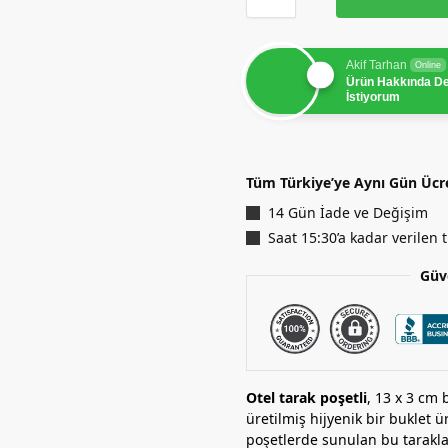
Akif Tarhan
Online
Ürün Hakkında D
İstiyorum
Tüm Türkiye’ye Aynı Gün Ücr
14 Gün İade ve Değişim
Saat 15:30’a kadar verilen
Güv
Otel tarak poşetli
, 13 x 3 cm
üretilmiş hijyenik bir buklet ür
poşetlerde sunulan bu taraklar;