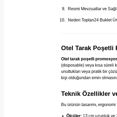
Resmi Mevzuatlar ve Sağlı
Neden Toptan24 Buklet Ürü
Otel Tarak Poşetl
Otel tarak poşetli promosyo
(disposable) veya kısa süreli 
unuttukları veya pratik bir çözü
kişi olduğundan emin olmasını 
Teknik Özellikler v
Bu ürünün tasarımı, ergonomi v
Ölçüler:
13 cm uzunluk ve 3