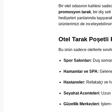
Bir otel odasının kalitesi sad
promosyon tarak
, bir diş se
hediyeleri yanlarında taşıyarak 
ürünlerimizi de inceleyebilirsi
Otel Tarak Poşetli
Bu ürün sadece otellerle sınırl
Spor Salonları:
Duş sonrası
Hamamlar ve SPA:
Gelenek
Hastaneler:
Refakatçi ve ha
Seyahat Acenteleri:
Uzun m
Güzellik Merkezleri:
İşlem 