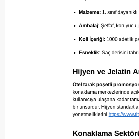
Malzeme:
1. sınıf dayanıklı
Ambalaj:
Şeffaf, koruyucu j
Koli İçeriği:
1000 adetlik pa
Esneklik:
Saç derisini tahri
Hijyen ve Jelatin A
Otel tarak poşetli promosyo
konaklama merkezlerinde açıkt
kullanıcıya ulaşana kadar tama
bir unsurdur. Hijyen standartla
yönetmeliklerini
https://www.tit
Konaklama Sektörü