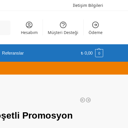
İletişim Bilgileri
Ara
Hesabım
Müşteri Desteği
Ödeme
Referanslar
₺
0,00
0
oşetli Promosyon