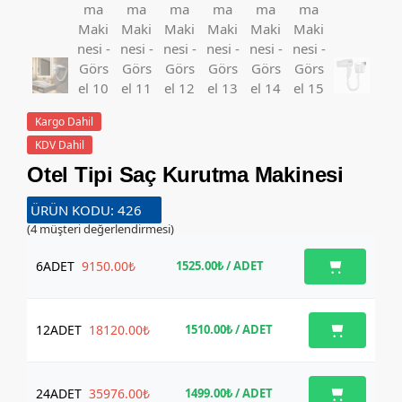
Kargo Dahil
KDV Dahil
Otel Tipi Saç Kurutma Makinesi
ÜRÜN KODU: 426
(
4
müşteri değerlendirmesi)
6
ADET
9150.00₺
1525.00₺
/ ADET
12
ADET
18120.00₺
1510.00₺
/ ADET
24
ADET
35976.00₺
1499.00₺
/ ADET