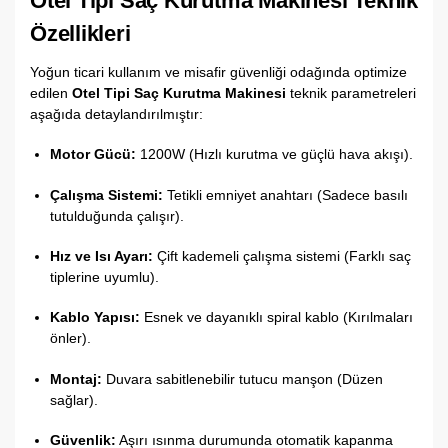
Otel Tipi Saç Kurutma Makinesi Teknik
Özellikleri
Yoğun ticari kullanım ve misafir güvenliği odağında optimize
edilen
Otel Tipi Saç Kurutma Makinesi
teknik parametreleri
aşağıda detaylandırılmıştır:
Motor Gücü:
1200W (Hızlı kurutma ve güçlü hava akışı).
Çalışma Sistemi:
Tetikli emniyet anahtarı (Sadece basılı
tutulduğunda çalışır).
Hız ve Isı Ayarı:
Çift kademeli çalışma sistemi (Farklı saç
tiplerine uyumlu).
Kablo Yapısı:
Esnek ve dayanıklı spiral kablo (Kırılmaları
önler).
Montaj:
Duvara sabitlenebilir tutucu manşon (Düzen
sağlar).
Güvenlik:
Aşırı ısınma durumunda otomatik kapanma