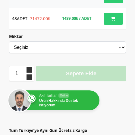
48
ADET
71472.00₺
1489.00₺
/ ADET
Miktar
Sepete Ekle
Akif Tarhan
Online
Ürün Hakkında Destek
İstiyorum
Tüm Türkiye’ye Aynı Gün Ücretsiz Kargo