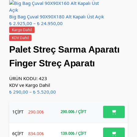
Big Bag Çuval 90X90X180 Alt Kapalı Üst Açık
₺
2.925,00
–
₺
24.950,00
Kargo Dahil
KDV Dahil
Palet Streç Sarma Aparatı
Finger Streç Aparatı
ÜRÜN KODU: 423
KDV ve Kargo Dahil
₺
290,00
–
₺
5.520,00
1
ÇİFT
290.00₺
290.00₺
/ ÇİFT
6
ÇİFT
834.00₺
139.00₺
/ ÇİFT