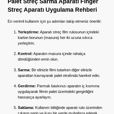
Palet Streç Sarma Aparatı Finger
Streç Aparatı Uygulama Rehberi
En verimli kullanım için şu adımları takip etmeniz önerilir:
Yerleştirme:
Aparatı streç film rulosunun içindeki
karton borunun (masura) her iki ucuna sıkıca
yerleştirin.
Kontrol:
Aparatın masura içinde rahatça
döndüğünden emin olun.
Sarma:
Bir elinizle filmi tutarken diğer elinizle
aparattan kavrayarak palet etrafında hareket edin.
Gerdirme:
Parmak baskınızı aparatın iç kısmına
uygulayarak filmin palet üzerindeki gerginliğini
hassasça ayarlayın.
Saklama:
Kullanım bittiğinde aparatı rulo üzerinden
çıkarıp serin ve kuru bir yerde muhafaza ederek