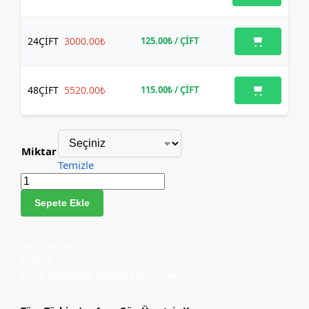
24
ÇİFT
3000.00₺
125.00₺
/ ÇİFT
48
ÇİFT
5520.00₺
115.00₺
/ ÇİFT
Miktar
Temizle
Sepete Ekle
Akif Tarhan
Online
Ürün Hakkında Destek İstiyorum