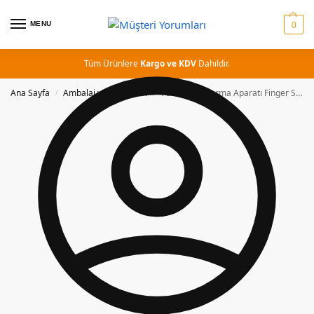
MENU
0
Tüm Ürünlere
Kargo ve KDV
Dahildir.
Ana Sayfa
Ambalaj ve aparatları
Palet Streç Sarma Aparatı Finger Streç Aparatı
/
/