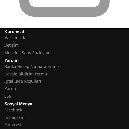
Kurumsal
Hakkımızda
İletişim
Mesafeli Satış Sözleşmesi
Yardım
Banka Hesap Numaralarımız
Havale Bildirim Formu
İptal İade Koşulları
Kargo
SSS
Sosyal Medya
Facebook
Instagram
Pinterest