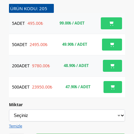
ÜRÜN KODU: 205
5
ADET
495.00₺
99.00₺
/ ADET
50
ADET
2495.00₺
49.90₺
/ ADET
200
ADET
9780.00₺
48.90₺
/ ADET
500
ADET
23950.00₺
47.90₺
/ ADET
Miktar
Temizle